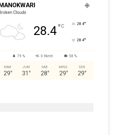
MANOKWARI
Broken Clouds
°
28.4
°
C
28.4
°
28.4
79 %
0.9kmh
58 %
KAM
JUM
SAB
MING
SEN
29
°
31
°
28
°
29
°
29
°