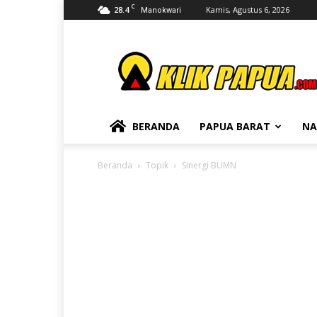
C
28.4
Kamis, Agustus 6, 2026
Manokwari
KLIKPAPUA
BERANDA
PAPUA BARAT
NA
Beranda
Topik
Sinergi BUMN