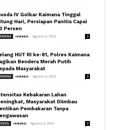
usda IV Golkar Kaimana Tinggal
itung Hari, Persiapan Panitia Capai
0 Persen
redaksi
-
Agustus 6, 2026
AIMANA
0
elang HUT RI ke-81, Polres Kaimana
agikan Bendera Merah Putih
epada Masyarakat
redaksi
-
Agustus 6, 2026
AIMANA
0
ntensitas Kebakaran Lahan
eningkat, Masyarakat Diimbau
entikan Pembakaran Tanpa
engawasan
redaksi
-
Agustus 6, 2026
ANSEL
0