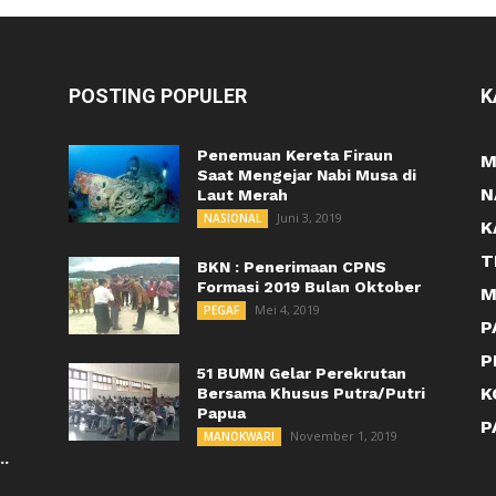
POSTING POPULER
K
Penemuan Kereta Firaun
M
Saat Mengejar Nabi Musa di
N
Laut Merah
Juni 3, 2019
NASIONAL
K
T
BKN : Penerimaan CPNS
Formasi 2019 Bulan Oktober
M
Mei 4, 2019
PEGAF
P
P
51 BUMN Gelar Perekrutan
K
Bersama Khusus Putra/Putri
Papua
P
November 1, 2019
MANOKWARI
..