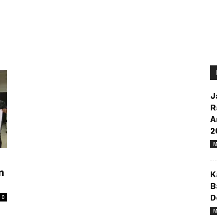
J
R
A
2
M
n
K
B
D
0
M