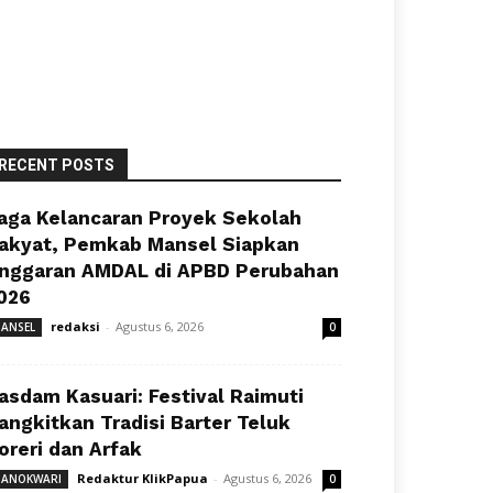
RECENT POSTS
aga Kelancaran Proyek Sekolah
akyat, Pemkab Mansel Siapkan
nggaran AMDAL di APBD Perubahan
026
redaksi
-
Agustus 6, 2026
ANSEL
0
asdam Kasuari: Festival Raimuti
angkitkan Tradisi Barter Teluk
oreri dan Arfak
Redaktur KlikPapua
-
Agustus 6, 2026
ANOKWARI
0