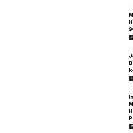
M
H
9
K
J
B
k
K
I
M
H
P
M