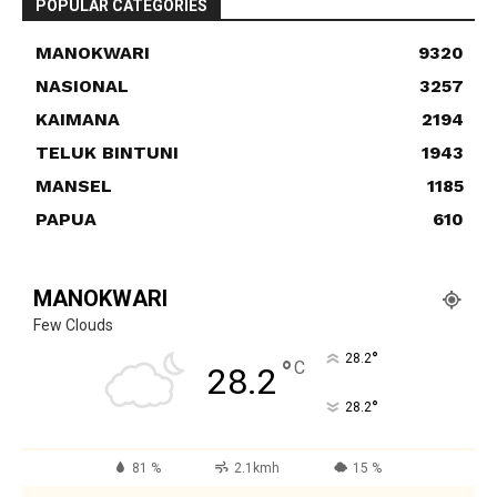
POPULAR CATEGORIES
MANOKWARI
9320
NASIONAL
3257
KAIMANA
2194
TELUK BINTUNI
1943
MANSEL
1185
PAPUA
610
MANOKWARI
Few Clouds
°
28.2
°
C
28.2
°
28.2
81 %
2.1kmh
15 %