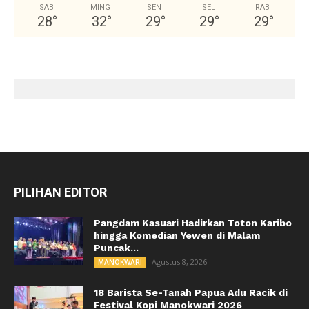
SAB
MING
SEN
SEL
RAB
28
°
32
°
29
°
29
°
29
°
PILIHAN EDITOR
Pangdam Kasuari Hadirkan Toton Karibo
hingga Komedian Yewen di Malam
Puncak...
Agustus 8, 2026
MANOKWARI
18 Barista Se-Tanah Papua Adu Racik di
Festival Kopi Manokwari 2026