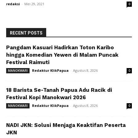
redaksi
-
Mei 29, 2021
0
RECENT POSTS
Pangdam Kasuari Hadirkan Toton Karibo
hingga Komedian Yewen di Malam Puncak
Festival Raimuti
Redaktur KlikPapua
-
Agustus 8, 2026
MANOKWARI
0
18 Barista Se-Tanah Papua Adu Racik di
Festival Kopi Manokwari 2026
Redaktur KlikPapua
-
Agustus 8, 2026
MANOKWARI
0
NADI JKN: Solusi Menjaga Keaktifan Peserta
JKN