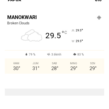
MANOKWARI
Broken Clouds
°
29.5
°
C
29.5
°
29.5
79 %
3.6kmh
83 %
KAM
JUM
SAB
MING
SEN
30
°
31
°
28
°
29
°
29
°