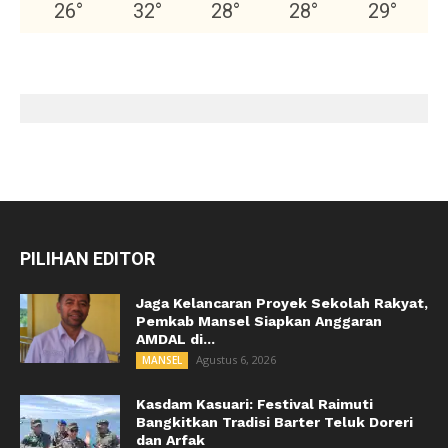
26
°
32
°
28
°
28
°
29
°
PILIHAN EDITOR
Jaga Kelancaran Proyek Sekolah Rakyat,
Pemkab Mansel Siapkan Anggaran
AMDAL di...
Agustus 6, 2026
MANSEL
Kasdam Kasuari: Festival Raimuti
Bangkitkan Tradisi Barter Teluk Doreri
dan Arfak