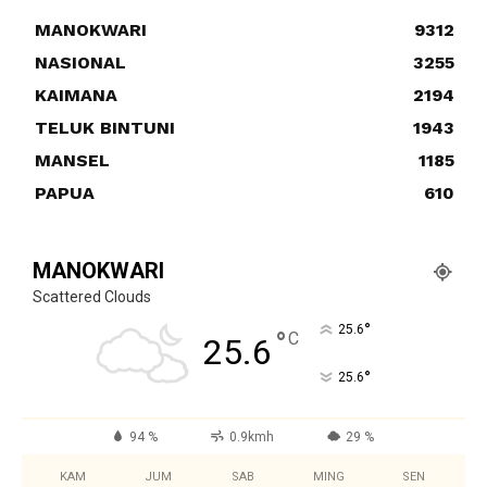
MANOKWARI
9312
NASIONAL
3255
KAIMANA
2194
TELUK BINTUNI
1943
MANSEL
1185
PAPUA
610
MANOKWARI
Scattered Clouds
°
25.6
°
C
25.6
°
25.6
94 %
0.9kmh
29 %
KAM
JUM
SAB
MING
SEN