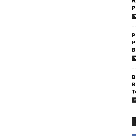
N
P
N
P
P
B
N
B
B
T
M