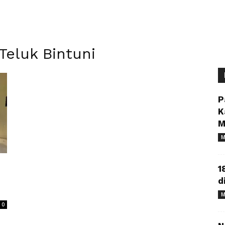
Teluk Bintuni
P
K
M
M
1
d
M
0