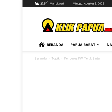
C
27.5
Minggu, Agustus 9, 2026
Manokwari
KLIKPAPUA
BERANDA
PAPUA BARAT
NA
Beranda
Topik
Pengurus PWI Teluk Bintuni