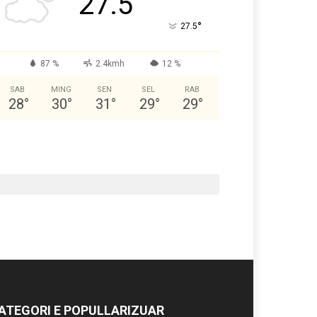
27.5
°
27.5
87 %
2.4kmh
12 %
SAB
MING
SEN
SEL
RAB
28
°
30
°
31
°
29
°
29
°
ATEGORI E POPULLARIZUAR