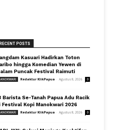
RECENT POSTS
angdam Kasuari Hadirkan Toton
aribo hingga Komedian Yewen di
alam Puncak Festival Raimuti
Redaktur KlikPapua
-
Agustus 8, 2026
ANOKWARI
0
8 Barista Se-Tanah Papua Adu Racik
i Festival Kopi Manokwari 2026
Redaktur KlikPapua
-
Agustus 8, 2026
ANOKWARI
0