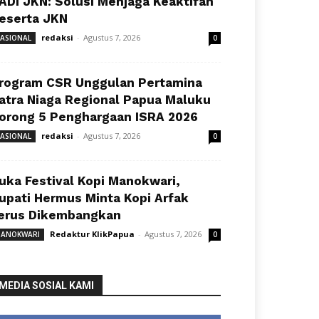
ADI JKN: Solusi Menjaga Keaktifan
eserta JKN
redaksi
-
Agustus 7, 2026
ASIONAL
0
rogram CSR Unggulan Pertamina
atra Niaga Regional Papua Maluku
orong 5 Penghargaan ISRA 2026
redaksi
-
Agustus 7, 2026
ASIONAL
0
uka Festival Kopi Manokwari,
upati Hermus Minta Kopi Arfak
erus Dikembangkan
Redaktur KlikPapua
-
Agustus 7, 2026
ANOKWARI
0
MEDIA SOSIAL KAMI