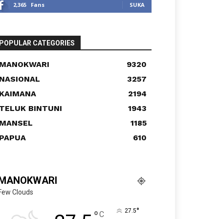
2,365
Fans
SUKA
POPULAR CATEGORIES
MANOKWARI
9320
NASIONAL
3257
KAIMANA
2194
TELUK BINTUNI
1943
MANSEL
1185
PAPUA
610
MANOKWARI
Few Clouds
°
27.5
°
C