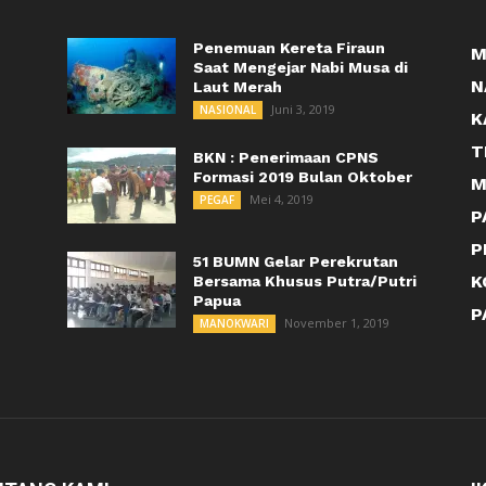
Penemuan Kereta Firaun
M
Saat Mengejar Nabi Musa di
N
Laut Merah
Juni 3, 2019
NASIONAL
K
T
BKN : Penerimaan CPNS
Formasi 2019 Bulan Oktober
M
Mei 4, 2019
PEGAF
P
P
51 BUMN Gelar Perekrutan
K
Bersama Khusus Putra/Putri
Papua
P
November 1, 2019
MANOKWARI