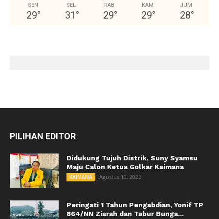
SEN
SEL
RAB
KAM
JUM
29
°
31
°
29
°
29
°
28
°
PILIHAN EDITOR
Didukung Tujuh Distrik, Suny Syamsu
Maju Calon Ketua Golkar Kaimana
Agustus 10, 2026
KAIMANA
Peringati 1 Tahun Pengabdian, Yonif TP
864/NN Ziarah dan Tabur Bunga...