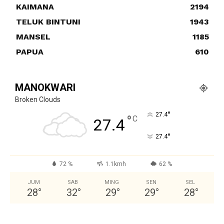
KAIMANA
2194
TELUK BINTUNI
1943
MANSEL
1185
PAPUA
610
MANOKWARI
Broken Clouds
°
27.4
°
C
27.4
°
27.4
72 %
1.1kmh
62 %
JUM
SAB
MING
SEN
SEL
28
°
32
°
29
°
29
°
28
°