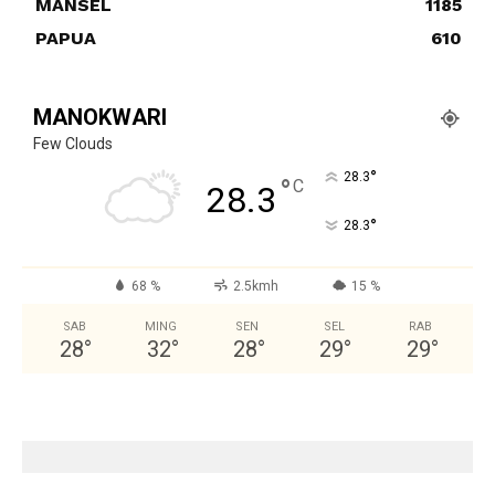
MANSEL
1185
PAPUA
610
MANOKWARI
Few Clouds
°
28.3
°
C
28.3
°
28.3
68 %
2.5kmh
15 %
SAB
MING
SEN
SEL
RAB
28
°
32
°
28
°
29
°
29
°