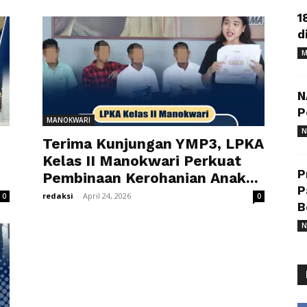
1
d
M
N
P
MANOKWARI
N
Terima Kunjungan YMP3, LPKA
Kelas II Manokwari Perkuat
P
Pembinaan Kerohanian Anak...
P
redaksi
-
April 24, 2026
0
0
B
N