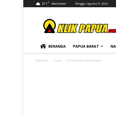
C
27.7
Minggu, Agustus 9, 2026
Manokwari
KLIKPAPUA
BERANDA
PAPUA BARAT
NA
Beranda
Topik
LPKA Kelas II Manokwari