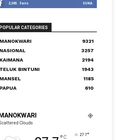
2,365
Fans
SUKA
POPULAR CATEGORIES
MANOKWARI
9321
NASIONAL
3257
KAIMANA
2194
TELUK BINTUNI
1943
MANSEL
1185
PAPUA
610
MANOKWARI
Scattered Clouds
°
27.7
°
C