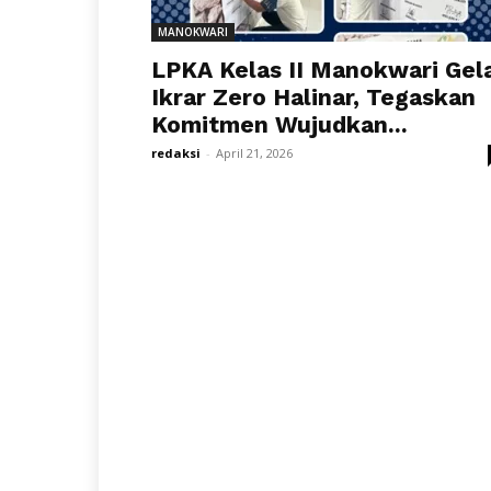
MANOKWARI
LPKA Kelas II Manokwari Gel
Ikrar Zero Halinar, Tegaskan
Komitmen Wujudkan...
redaksi
-
April 21, 2026