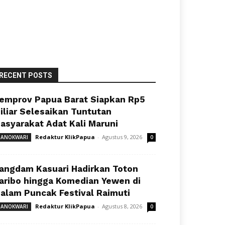
RECENT POSTS
emprov Papua Barat Siapkan Rp5
iliar Selesaikan Tuntutan
asyarakat Adat Kali Maruni
Redaktur KlikPapua
-
Agustus 9, 2026
ANOKWARI
0
angdam Kasuari Hadirkan Toton
aribo hingga Komedian Yewen di
alam Puncak Festival Raimuti
Redaktur KlikPapua
-
Agustus 8, 2026
ANOKWARI
0