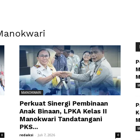
 Manokwari
P
M
M
M
MANOKWARI
Perkuat Sinergi Pembinaan
P
Anak Binaan, LPKA Kelas II
K
Manokwari Tandatangani
M
PKS...
M
redaksi
-
Juli 7, 2026
0
0