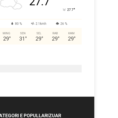
27.7
°
27.7
80 %
2.1kmh
26 %
MING
SEN
SEL
RAB
KAM
29
°
31
°
29
°
29
°
29
°
ATEGORI E POPULLARIZUAR