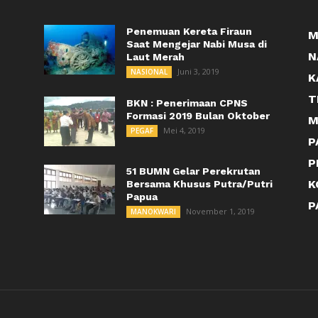
Penemuan Kereta Firaun
M
Saat Mengejar Nabi Musa di
N
Laut Merah
Juni 3, 2019
NASIONAL
K
T
BKN : Penerimaan CPNS
Formasi 2019 Bulan Oktober
M
Mei 4, 2019
PEGAF
P
P
51 BUMN Gelar Perekrutan
K
Bersama Khusus Putra/Putri
Papua
P
November 1, 2019
MANOKWARI