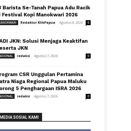
8 Barista Se-Tanah Papua Adu Racik
i Festival Kopi Manokwari 2026
Redaktur KlikPapua
-
Agustus 8, 2026
ANOKWARI
0
ADI JKN: Solusi Menjaga Keaktifan
eserta JKN
redaksi
-
Agustus 7, 2026
ASIONAL
0
rogram CSR Unggulan Pertamina
atra Niaga Regional Papua Maluku
orong 5 Penghargaan ISRA 2026
redaksi
-
Agustus 7, 2026
ASIONAL
0
MEDIA SOSIAL KAMI