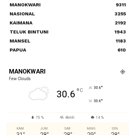
MANOKWARI
9311
NASIONAL
3255
KAIMANA
2192
TELUK BINTUNI
1943
MANSEL
1183
PAPUA
610
MANOKWARI
Few Clouds
°
30.6
°
C
30.6
°
30.6
75 %
4kmh
14 %
KAM
JUM
SAB
MING
SEN
31
°
28
°
28
°
29
°
28
°