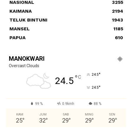
NASIONAL
3255
KAIMANA
2194
TELUK BINTUNI
1943
MANSEL
1185
PAPUA
610
MANOKWARI
Overcast Clouds
°
24.5
°
C
24.5
°
24.5
99 %
0.9kmh
88 %
KAM
JUM
SAB
MING
SEN
25
°
32
°
29
°
29
°
29
°