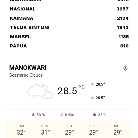
NASIONAL
3257
KAIMANA
2194
TELUK BINTUNI
1943
MANSEL
1185
PAPUA
610
MANOKWARI
Scattered Clouds
°
28.5
°
C
28.5
°
28.5
80 %
0.9kmh
32 %
SAB
MING
SEN
SEL
RAB
32
°
31
°
29
°
29
°
29
°