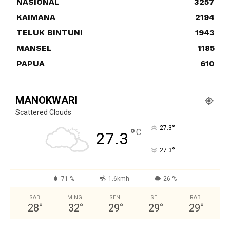
NASIONAL
3257
KAIMANA
2194
TELUK BINTUNI
1943
MANSEL
1185
PAPUA
610
MANOKWARI
Scattered Clouds
°
27.3
°
C
27.3
°
27.3
71 %
1.6kmh
26 %
SAB
MING
SEN
SEL
RAB
28
°
32
°
29
°
29
°
29
°