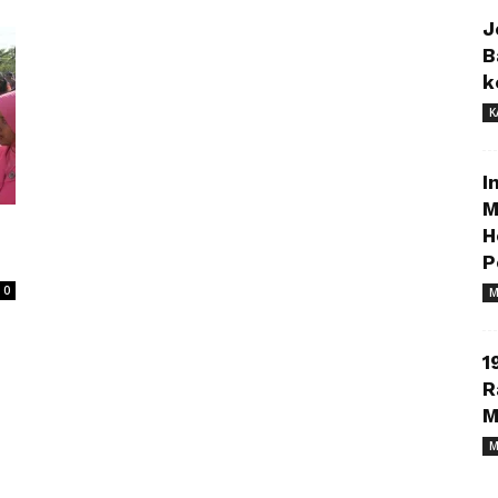
J
B
k
K
I
M
H
P
0
M
1
R
M
M