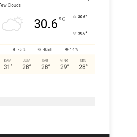
Few Clouds
°
30.6
°
C
30.6
°
30.6
75 %
4kmh
14 %
KAM
JUM
SAB
MING
SEN
31
°
28
°
28
°
29
°
28
°