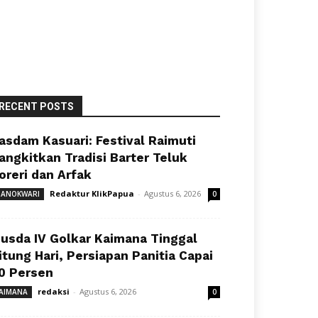
RECENT POSTS
asdam Kasuari: Festival Raimuti
angkitkan Tradisi Barter Teluk
oreri dan Arfak
Redaktur KlikPapua
-
Agustus 6, 2026
ANOKWARI
0
usda IV Golkar Kaimana Tinggal
itung Hari, Persiapan Panitia Capai
0 Persen
redaksi
-
Agustus 6, 2026
AIMANA
0