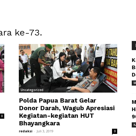
ra ke-73.
K
B
D
M
Uncategorized
Polda Papua Barat Gelar
M
Donor Darah, Wagub Apresiasi
H
Kegiatan-kegiatan HUT
9
0
Bhayangkara
K
redaksi
-
Juli 3, 2019
0