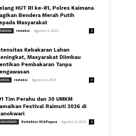
elang HUT RI ke-81, Polres Kaimana
agikan Bendera Merah Putih
epada Masyarakat
redaksi
-
Agustus 6, 2026
AIMANA
0
ntensitas Kebakaran Lahan
eningkat, Masyarakat Diimbau
entikan Pembakaran Tanpa
engawasan
redaksi
-
Agustus 6, 2026
ANSEL
0
91 Tim Perahu dan 30 UMKM
amaikan Festival Raimuti 2026 di
anokwari
Redaktur KlikPapua
-
Agustus 6, 2026
ANOKWARI
0