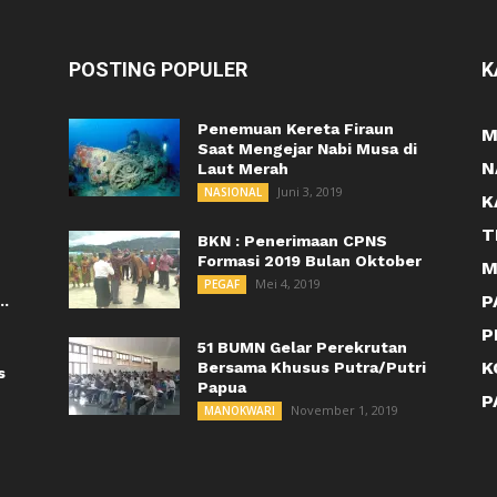
POSTING POPULER
K
Penemuan Kereta Firaun
M
Saat Mengejar Nabi Musa di
N
Laut Merah
Juni 3, 2019
NASIONAL
K
T
BKN : Penerimaan CPNS
Formasi 2019 Bulan Oktober
M
Mei 4, 2019
PEGAF
P
..
P
51 BUMN Gelar Perekrutan
K
Bersama Khusus Putra/Putri
s
Papua
P
November 1, 2019
MANOKWARI