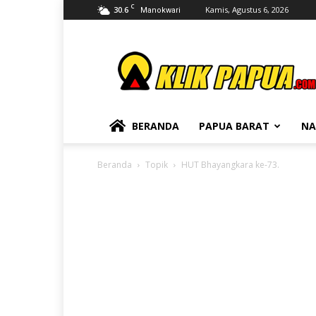
C
30.6
Kamis, Agustus 6, 2026
Manokwari
KLIKPAPUA
BERANDA
PAPUA BARAT
NA
Beranda
Topik
HUT Bhayangkara ke-73.