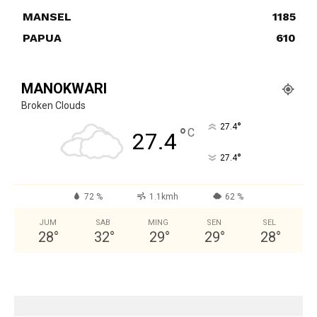
MANSEL
1185
PAPUA
610
MANOKWARI
Broken Clouds
°
27.4
°
C
27.4
°
27.4
72 %
1.1kmh
62 %
JUM
SAB
MING
SEN
SEL
28
°
32
°
29
°
29
°
28
°