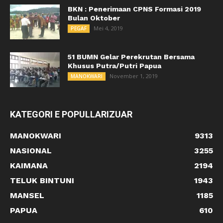
BKN : Penerimaan CPNS Formasi 2019
Bulan Oktober
Mei 4, 2019
PEGAF
51 BUMN Gelar Perekrutan Bersama
Khusus Putra/Putri Papua
November 1, 2019
MANOKWARI
KATEGORI E POPULLARIZUAR
MANOKWARI
9313
NASIONAL
3255
KAIMANA
2194
TELUK BINTUNI
1943
MANSEL
1185
PAPUA
610