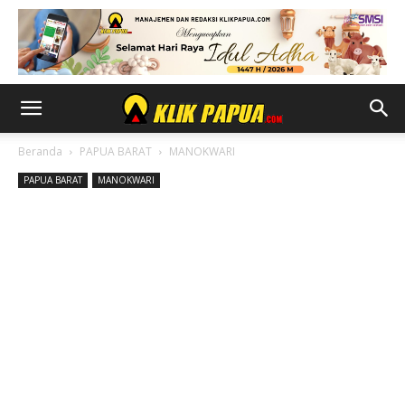
Beranda
PAPUA BARAT
MANOKWARI
PAPUA BARAT
MANOKWARI