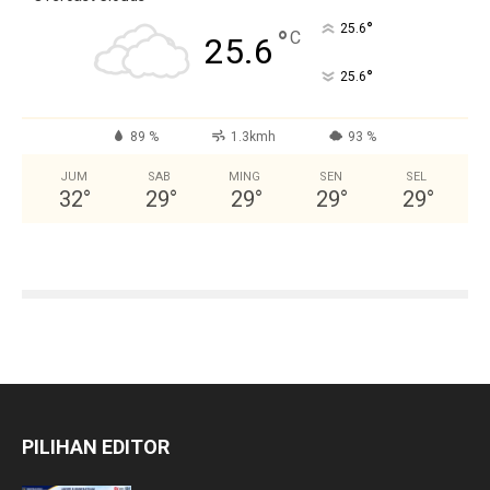
°
25.6
°
C
25.6
°
25.6
89 %
1.3kmh
93 %
JUM
SAB
MING
SEN
SEL
32
°
29
°
29
°
29
°
29
°
PILIHAN EDITOR